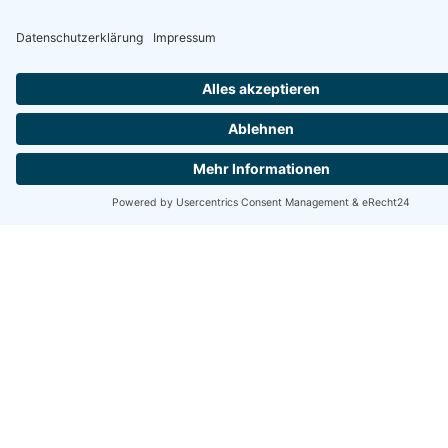
Schmidt
Müller
Guroll
Fachanwalt
Fachanwalt
Fachanwältin
Strafrecht
Miet- und
Familienrecht
Mehr
Wohnungseigentumsrecht
Mehr
Erfahr
und
Erfahr
en
Verkehrsrecht
en
Mehr
Erfahr
en
ADAC
Vertra
gsanw
alt