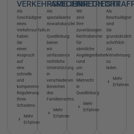
VERKEHRSRECHT
FAMILIENRECHT
MIETRECHT
STRAF
Als
Als
Wir
Als
Geschädigter
spezialisierte
sind
Beschuldigter
eines
Anwaltskanzlei
Ihre
sind
Verkehrsunfalls
in
zuverlässigen
Sie
haben
Quedlinburg
Rechtsberater
grundsätzlich
Sie
bieten
für
schriftlich
einen
wir
sämtliche
zur
Anspruch
umfassende
Angelegenheiten
Vernehmung
auf
rechtliche
rund
zu
eine
Unterstützung
um
laden.
schnelle
in
das
Mehr
und
verschiedenen
Mietrecht
Erfahren
kompetente
Bereichen
in
Regulierung
des
Quedlinburg.
Ihres
Familienrechts.
Mehr
Schadens.
Mehr
Erfahren
Mehr
Erfahren
Erfahren